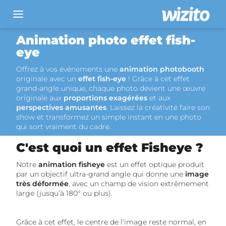
Location photobooth
Animation photo effet fish-
eye
Animation photobooth
Offrez à vos événements une
animation photobooth
Blog
originale avec un
effet fish-eye
! Grâce à cet effet
grand-angle unique, chaque photo devient une œuvre
À propos
originale aux
proportions exagérées
et aux
perspectives amusantes
. Laissez la créativité faire son
Nous contacter
show et transformez un simple instant en une photo
qui sort vraiment du cadre.
Entreprise
/
Particulier
C'est quoi un effet Fisheye ?
Notre
animation fisheye
est un effet optique produit
par un objectif ultra-grand angle qui donne une
image
très déformée
, avec un champ de vision extrêmement
large (jusqu’à 180° ou plus).
Grâce à cet effet, le centre de l'image reste normal, en