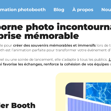
imation photobooth
Blog
À propos
Nou
borne photo incontourn
prise mémorable
le pour
créer des souvenirs mémorables et immersifs
lors de 
oth est l’animation parfaite pour transformer votre événement d’e
l ou une soirée de lancement, elle s’adapte à tous les publics.
L
i favorise les échanges, renforce la cohésion de vos équipes
e
der Booth