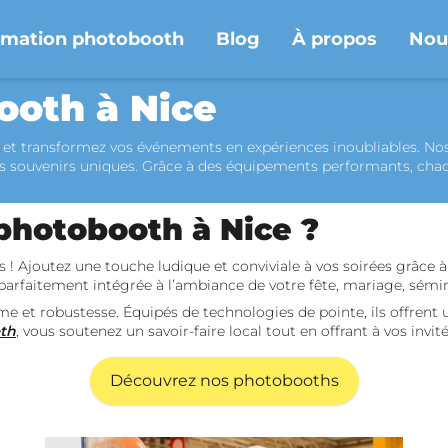
imation photobooth
Blog
À propos
Nou
ooth à Nice
 et transformez vos événements en expériences inoubliables. No
es souvenirs uniques. Grâce à des équipements performants, cha
 photobooth à Nice ?
joutez une touche ludique et conviviale à vos soirées grâce 
 parfaitement intégrée à l’ambiance de votre fête, mariage, sémi
e et robustesse. Équipés de technologies de pointe, ils offrent u
oth
, vous soutenez un savoir-faire local tout en offrant à vos inv
Découvrez nos photobooths