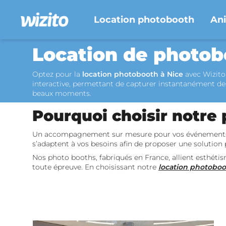
Location photobooth
An
Location de photob
Optez pour la
location photobooth à Nice
avec Wizito
interactive, permettant de capturer instantanément d
beaux moments.
Pourquoi choisir notre
Un accompagnement sur mesure pour vos événements ! A
s’adaptent à vos besoins afin de proposer une solution
Nos photo booths, fabriqués en France, allient esthétism
toute épreuve. En choisissant notre
location photobo