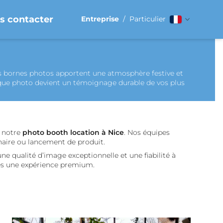
s contacter
Entreprise
/
Particulier
s bornes photos apportent une atmosphère festive et
que photo devient un témoignage durable de vos plus
à notre
photo booth location à Nice
. Nos équipes
naire ou lancement de produit.
ne qualité d’image exceptionnelle et une fiabilité à
ités une expérience premium.