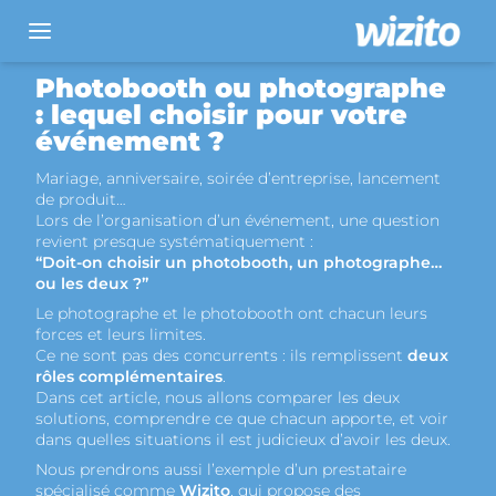
Location photobooth
Photobooth ou photographe
: lequel choisir pour votre
Animation photobooth
événement ?
Blog
Mariage, anniversaire, soirée d’entreprise, lancement
de produit…
À propos
Lors de l’organisation d’un événement, une question
revient presque systématiquement :
Nous contacter
“Doit-on choisir un photobooth, un photographe…
ou les deux ?”
Entreprise
/
Particulier
Le photographe et le photobooth ont chacun leurs
forces et leurs limites.
Ce ne sont pas des concurrents : ils remplissent
deux
rôles complémentaires
.
Dans cet article, nous allons comparer les deux
solutions, comprendre ce que chacun apporte, et voir
dans quelles situations il est judicieux d’avoir les deux.
Nous prendrons aussi l’exemple d’un prestataire
spécialisé comme
Wizito
, qui propose des